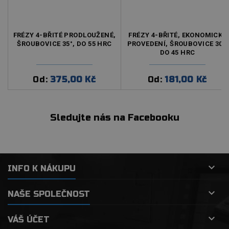
FRÉZY 4-BŘITÉ PRODLOUŽENÉ,
FRÉZY 4-BŘITÉ, EKONOMICKÉ
ŠROUBOVICE 35°, DO 55 HRC
PROVEDENÍ, ŠROUBOVICE 30°,
DO 45 HRC
Od:
375,00 Kč
Od:
181,00 Kč
Cena
Cena
Sledujte nás na Facebooku

INFO K NÁKUPU

NAŠE SPOLEČNOST

VÁŠ ÚČET