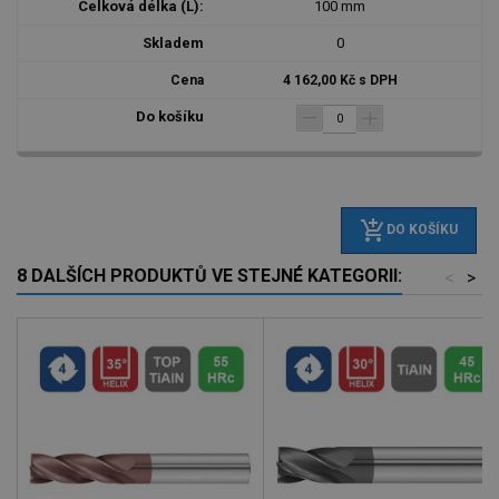
100 mm
0
4 162,00 Kč s DPH
add_shopping_cart
DO KOŠÍKU
8 DALŠÍCH PRODUKTŮ VE STEJNÉ KATEGORII:
<
>