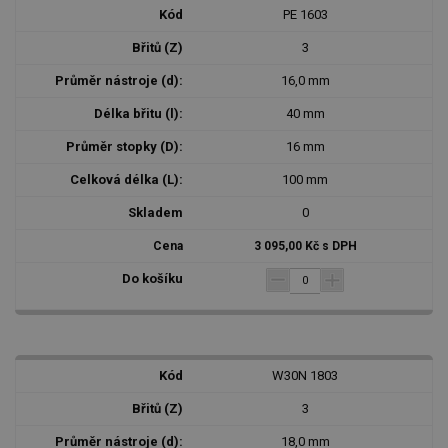
PE 1603
3
16,0 mm
40 mm
16 mm
100 mm
0
3 095,00 Kč s DPH
W30N 1803
3
18,0 mm