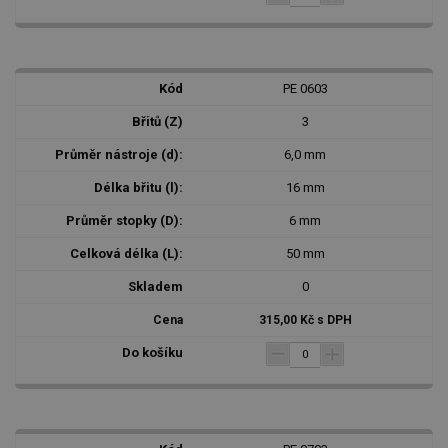
PE 0603
3
6,0 mm
16 mm
6 mm
50 mm
0
315,00 Kč s DPH