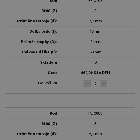
PE 0703
3
7,0 mm
16 mm
8 mm
60 mm
0
660,00 Kč s DPH
PE 0803
3
8,0 mm