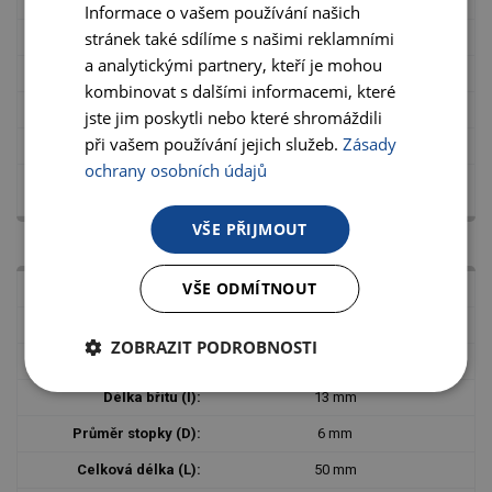
11 mm
Informace o vašem používání našich
stránek také sdílíme s našimi reklamními
6 mm
a analytickými partnery, kteří je mohou
50 mm
kombinovat s dalšími informacemi, které
0
jste jim poskytli nebo které shromáždili
při vašem používání jejich služeb.
Zásady
315,00 Kč s DPH
ochrany osobních údajů
VŠE PŘIJMOUT
VŠE ODMÍTNOUT
PE 0453
3
ZOBRAZIT PODROBNOSTI
4,5 mm
13 mm
6 mm
50 mm