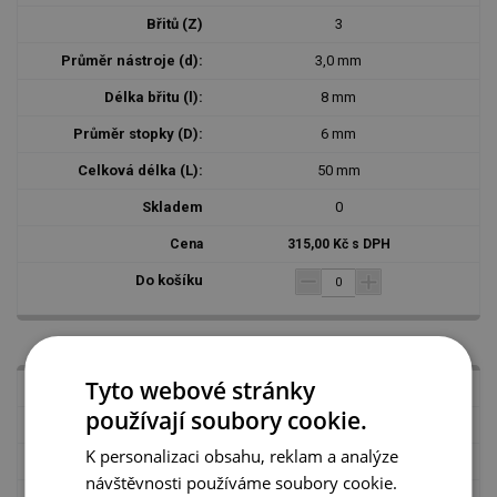
3
3,0 mm
8 mm
6 mm
50 mm
0
315,00 Kč s DPH
Tyto webové stránky
PE 0403
používají soubory cookie.
3
K personalizaci obsahu, reklam a analýze
4,0 mm
návštěvnosti používáme soubory cookie.