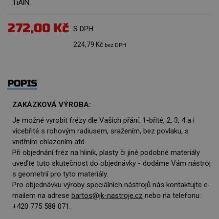
TiAlN.
272,00 Kč
S DPH
224,79 Kč
bez DPH
POPIS
ZAKÁZKOVÁ VÝROBA:
Je možné vyrobit frézy dle Vašich přání. 1-břité, 2, 3, 4 a i
vícebřité s rohovým radiusem, sražením, bez povlaku, s
vnitřním chlazením atd...
Při objednání fréz na hliník, plasty či jiné podobné materiály
uveďte tuto skutečnost do objednávky - dodáme Vám nástroj
s geometrií pro tyto materiály.
Pro objednávku výroby speciálních nástrojů nás kontaktujte e-
mailem na adrese
bartos@jk-nastroje.cz
nebo na telefonu:
+420 775 588 071.