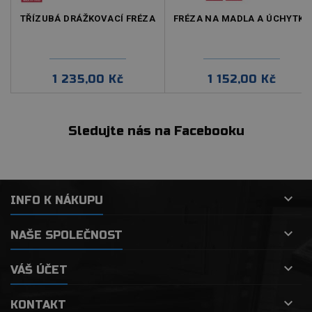
TŘÍZUBÁ DRÁŽKOVACÍ FRÉZA
FRÉZA NA MADLA A ÚCHYTKY
Cena
Cena
1 235,00 Kč
1 152,00 Kč
Sledujte nás na Facebooku

INFO K NÁKUPU

NAŠE SPOLEČNOST

VÁŠ ÚČET

KONTAKT