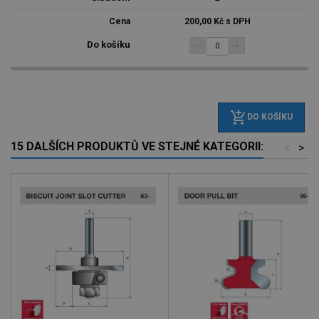
200,00 Kč s DPH
add_shopping_cart
DO KOŠÍKU
15 DALŠÍCH PRODUKTŮ VE STEJNÉ KATEGORII:
<
>