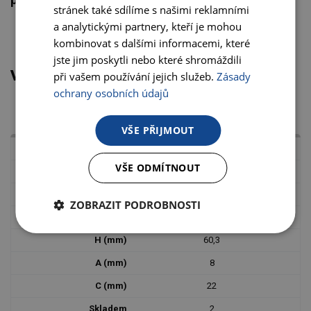
stránek také sdílíme s našimi reklamními
a analytickými partnery, kteří je mohou
kombinovat s dalšími informacemi, které
jste jim poskytli nebo které shromáždili
VARIANTY PRODUKTU
při vašem používání jejich služeb.
Zásady
ochrany osobních údajů
VŠE PŘIJMOUT
60-12008P
VŠE ODMÍTNOUT
7,94
24,6
ZOBRAZIT PODROBNOSTI
10
60,3
8
22
2