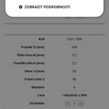
ZOBRAZIT PODROBNOSTI
1 457,00 Kč s DPH
LG2C 1500
300
3,2
2,2
30
96
6
1 656,00 Kč s DPH