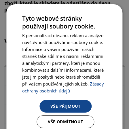
zboží, které je skladem je odesíláno do dvou
pracovních dnů
Tyto webové stránky
používají soubory cookie.
K personalizaci obsahu, reklam a analýze
VARIANTY PRODUKTU
návštěvnosti používáme soubory cookie.
Informace o vašem používání našich
stránek také sdílíme s našimi reklamními
a analytickými partnery, kteří je mohou
kombinovat s dalšími informacemi, které
LG2C 1200
jste jim poskytli nebo které shromáždili
250
při vašem používání jejich služeb.
Zásady
ochrany osobních údajů
3,2
2,2
VŠE PŘIJMOUT
30
80
VŠE ODMÍTNOUT
6