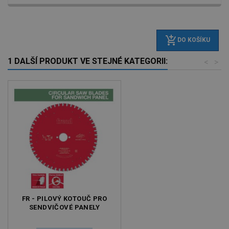
add_shopping_cart
DO KOŠÍKU
1 DALŠÍ PRODUKT VE STEJNÉ KATEGORII:
<
>
FR - PILOVÝ KOTOUČ PRO
SENDVIČOVÉ PANELY