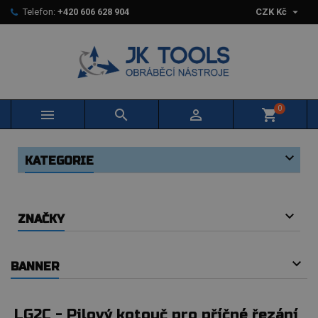

Telefon:
+420 606 628 904
CZK Kč
0



shopping_cart
KATEGORIE
ZNAČKY
BANNER
LG2C - Pilový kotouč pro příčné řezání