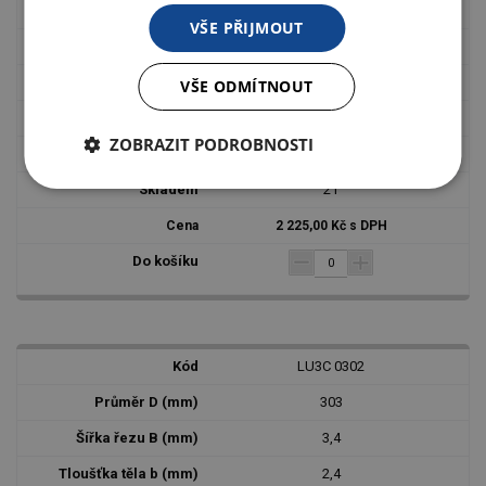
3,2
VŠE PŘIJMOUT
2,2
30
VŠE ODMÍTNOUT
60
ZOBRAZIT PODROBNOSTI
CON -5°
21
2 225,00 Kč s DPH
LU3C 0302
303
3,4
2,4