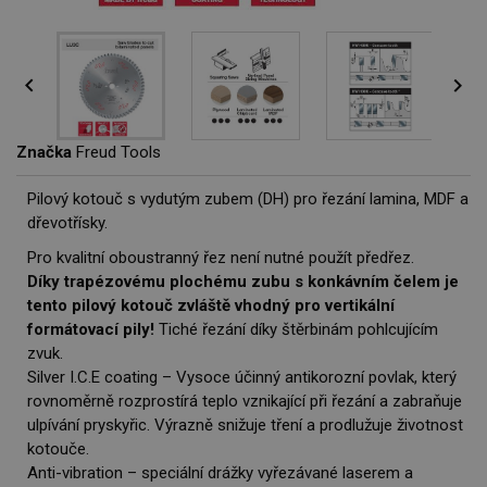


Značka
Freud Tools
Pilový kotouč s vydutým zubem (DH) pro řezání lamina, MDF a
dřevotřísky.
Pro kvalitní oboustranný řez není nutné použít předřez.
Díky trapézovému plochému zubu s konkávním čelem je
tento pilový kotouč zvláště vhodný pro vertikální
formátovací pily!
Tiché řezání díky štěrbinám pohlcujícím
zvuk.
Silver I.C.E coating – Vysoce účinný antikorozní povlak, který
rovnoměrně rozprostírá teplo vznikající při řezání a zabraňuje
ulpívání pryskyřic. Výrazně snižuje tření a prodlužuje životnost
kotouče.
Anti-vibration – speciální drážky vyřezávané laserem a