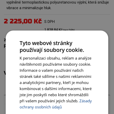
vyplněné termoplastickou polyuretanovou výplní, která snižuje
vibrace a minimalizuje hluk.
2 225,00 Kč
S DPH
1 838,84 Kč
bez DPH
zboží, které je skladem je odesíláno do dvou
Tyto webové stránky
pracovních dnů
používají soubory cookie.
K personalizaci obsahu, reklam a analýze
návštěvnosti používáme soubory cookie.
Informace o vašem používání našich
VARIANTY PRODUKTU
stránek také sdílíme s našimi reklamními
a analytickými partnery, kteří je mohou
kombinovat s dalšími informacemi, které
jste jim poskytli nebo které shromáždili
LU3C 0300
při vašem používání jejich služeb.
Zásady
ochrany osobních údajů
303