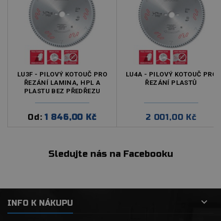
LU3F - PILOVÝ KOTOUČ PRO
LU4A - PILOVÝ KOTOUČ PRO
ŘEZÁNÍ LAMINA, HPL A
ŘEZÁNÍ PLASTŮ
PLASTU BEZ PŘEDŘEZU
Cena
Od:
1 846,00 Kč
2 001,00 Kč
Cena
Sledujte nás na Facebooku

INFO K NÁKUPU