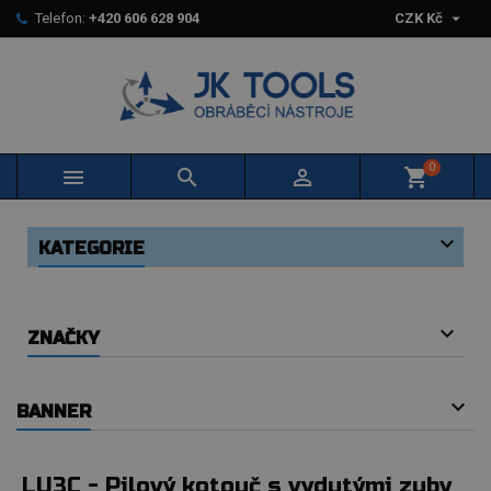

Telefon:
+420 606 628 904
CZK Kč
0



shopping_cart
KATEGORIE
ZNAČKY
BANNER
LU3C - Pilový kotouč s vydutými zuby